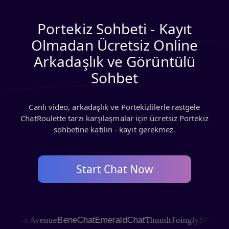
Portekiz Sohbeti - Kayıt
Olmadan Ücretsiz Online
Arkadaşlık ve Görüntülü
Sohbet
Canlı video, arkadaşlık ve Portekizlilerle rastgele
ChatRoulette tarzı karşılaşmalar için ücretsiz Portekiz
sohbetine katılın - kayıt gerekmez.
Start Chat Now
SHAGLE
Chat Avenue
BeneChat
EmeraldChat
Thundr
Joingly