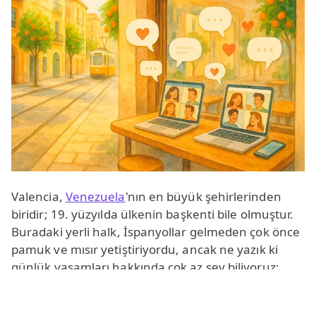
Valencia,
Venezuela
'nın en büyük şehirlerinden
biridir; 19. yüzyılda ülkenin başkenti bile olmuştur.
Buradaki yerli halk, İspanyollar gelmeden çok önce
pamuk ve mısır yetiştiriyordu, ancak ne yazık ki
günlük yaşamları hakkında çok az şey biliyoruz;
çünkü aynı adlı göl yakınındaki birçok yerleşimleri
düzenli olarak sular altında kalıyordu. Günümüzde