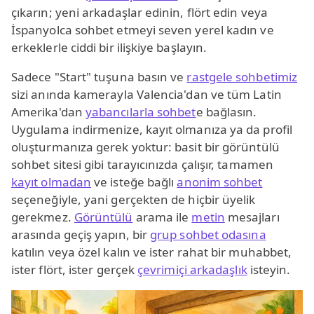
çıkarın; yeni arkadaşlar edinin, flört edin veya
İspanyolca sohbet etmeyi seven yerel kadın ve
erkeklerle ciddi bir ilişkiye başlayın.
Sadece "Start" tuşuna basın ve
rastgele sohbetimiz
sizi anında kamerayla Valencia'dan ve tüm Latin
Amerika'dan
yabancılarla sohbet
e bağlasın.
Uygulama indirmenize, kayıt olmanıza ya da profil
oluşturmanıza gerek yoktur: basit bir görüntülü
sohbet sitesi gibi tarayıcınızda çalışır, tamamen
kayıt olmadan
ve isteğe bağlı
anonim sohbet
seçeneğiyle, yani gerçekten de hiçbir üyelik
gerekmez.
Görüntülü
arama ile
metin
mesajları
arasında geçiş yapın, bir
grup sohbet odasına
katılın veya özel kalın ve ister rahat bir muhabbet,
ister flört, ister gerçek
çevrimiçi arkadaşlık
isteyin.