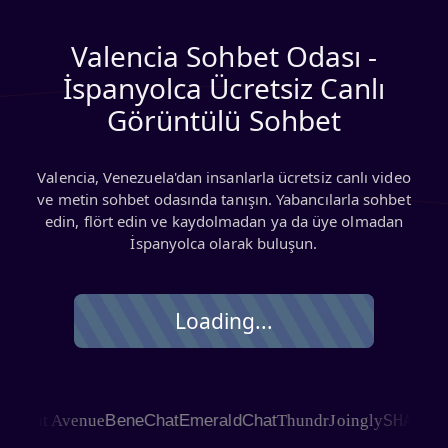
Valencia Sohbet Odası -
İspanyolca Ücretsiz Canlı
Görüntülü Sohbet
Valencia, Venezuela'dan insanlarla ücretsiz canlı video
ve metin sohbet odasında tanışın. Yabancılarla sohbet
edin, flört edin ve kaydolmadan ya da üye olmadan
İspanyolca olarak buluşun.
Loading...
SHAGLE
at Avenue
BeneChat
EmeraldChat
Thundr
Joingly