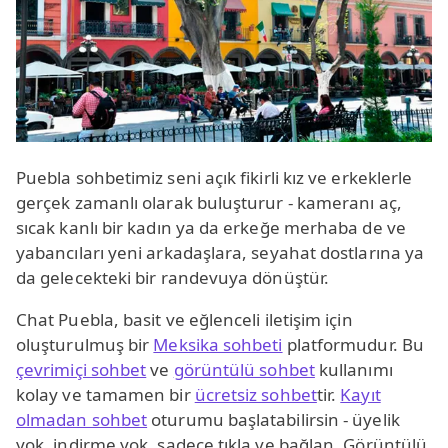
Puebla sohbetimiz seni açık fikirli kız ve erkeklerle
gerçek zamanlı olarak buluşturur - kameranı aç,
sıcak kanlı bir kadın ya da erkeğe merhaba de ve
yabancıları yeni arkadaşlara, seyahat dostlarına ya
da gelecekteki bir randevuya dönüştür.
Chat Puebla, basit ve eğlenceli iletişim için
oluşturulmuş bir
Meksika sohbeti
platformudur. Bu
çevrimiçi sohbet
ve
görüntülü sohbet
kullanımı
kolay ve tamamen bir
ücretsiz sohbet
tir.
Kayıt
olmadan sohbet
oturumu başlatabilirsin - üyelik
yok, indirme yok, sadece tıkla ve bağlan. Görüntülü