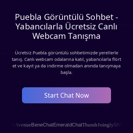
Puebla Görüntülü Sohbet -
Yabancılarla Ücretsiz Canlı
Webcam Tanışma
Ücretsiz Puebla görüntülü sohbetimizde yerellerle
tanış. Canlı webcam odalarına katıl, yabancılarla flört
et ve kayıt ya da indirme olmadan anında tanışmaya
başla.
Start Chat Now
SHAGLE
hat Avenue
BeneChat
EmeraldChat
Thundr
Joingly